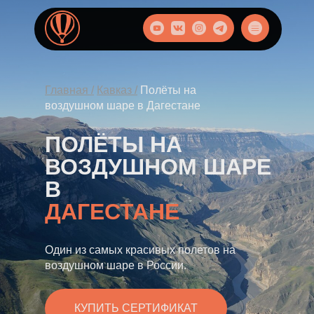
Главная /
Кавказ /
Полёты на
воздушном шаре в
Дагестане
ПОЛЁТЫ НА
ВОЗДУШНОМ ШАРЕ
В
ДАГЕСТАНЕ
Один из самых красивых полетов на
воздушном шаре в России.
КУПИТЬ СЕРТИФИКАТ