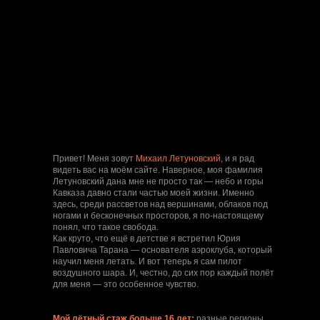
Привет! Меня зовут
Михаил Летуновский
, и я рад
видеть вас на моём сайте. Наверное, моя фамилия
Летуновский дана мне не просто так — небо и горы
Кавказа давно стали частью моей жизни. Именно
здесь, среди рассветов над вершинами, облаков под
ногами и бесконечных просторов, я по-настоящему
понял, что такое свобода.
Как круто, что ещё в детстве я встретил Юрия
Павловича Тарана — основателя аэроклуба, который
научил меня летать. И вот теперь я сам пилот
воздушного шара. И, честно, до сих пор каждый полёт
для меня — это особенное чувство.
Мой лётный стаж больше 16 лет:
разные регионы,