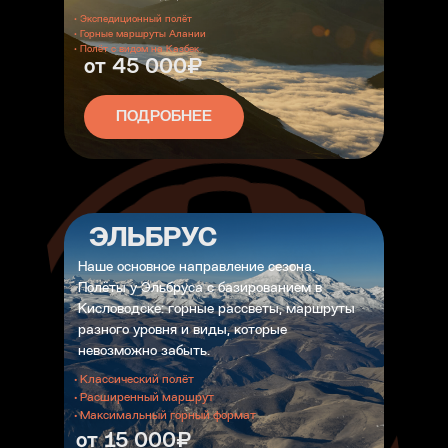
• Экспедиционный полёт
• Горные маршруты Алании
• Полёт с видом на Казбек
от 45 000₽
ПОДРОБНЕЕ
ЗАДАТЬ СВОЙ ВОПРОС
ЭЛЬБРУС
Наше основное направление сезона.
Полёты у Эльбруса с базированием в
Кисловодске: горные рассветы, маршруты
разного уровня и виды, которые
невозможно забыть.
• Классический полёт
• Расширенный маршрут
• Максимальный горный формат
от 15 000₽