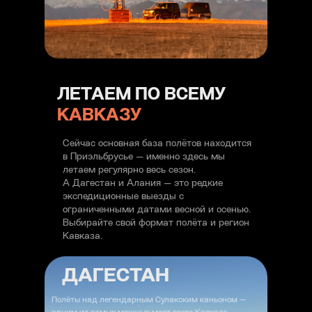
ЛЕТАЕМ ПО ВСЕМУ
КАВКАЗУ
Сейчас основная база полётов находится
в Приэльбрусье — именно здесь мы
ВАШ
ЛИЧНЫЙ
летаем регулярно весь сезон.
А Дагестан и Алания — это редкие
ПИЛОТ
: МИХАИЛ
экспедиционные выезды с
ограниченными датами весной и осенью.
ЛЕТУНОВСКИЙ
Выбирайте свой формат полёта и регион
Кавказа.
Привет! Меня зовут
Михаил Летуновский
, и я
ДАГЕСТАН
рад вас видеть на моём сайте. Наверное моя
фамилия
Летуновский
дана мне не просто так,
Полёты над легендарным Сулакским каньоном —
в небе я испытываю нереальное удовольствие и