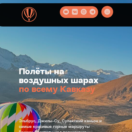
Полёты на
воздушных шарах
по всему Кавказу
Эльбрус, Джилы-Су, Сулакский каньон и
самые красивые горные маршруты