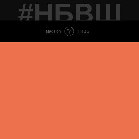
#НБВШ
Tilda
Made on