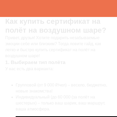
Как купить сертификат на
полёт на воздушном шаре?
Привет, друзья! Хотите подарить незабываемые
эмоции себе или близким? Тогда ловите гайд, как
легко и быстро купить сертификат на полёт на
воздушном шаре!
1. Выбираем тип полёта
У нас есть два варианта:
Групповой (от 9 000 ₽/чел) – весело, бюджетно,
новые знакомства!
Индивидуальный (до 60 000 (за полёт на
шестерых) – только ваш шарик, ваш маршрут,
ваша атмосфера.