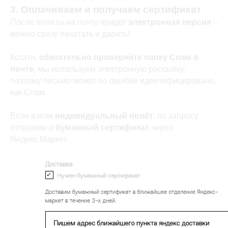
3. Оплачиваем и получаем сертификат
После оплаты на почту придет
электронная версия
–
можно сразу печатать и дарить!
Кстати,
обязательно проверяйте папку Спам в
почте
, мы используем электронную рассылку,
поэтому письмо может по ошибке идентифицировано,
как Спам.
Если взяли
индивидуальный полёт
, по запросу
отправим и
бумажный сертификат
через
Яндекс.Маркет.