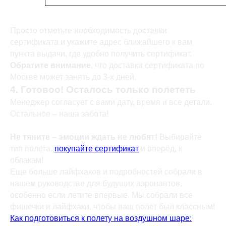
Просто отметьте необходимость доставки
сертификата и укажите адрес ближайшего к вам
пункта выдачи, где удобно получить сертификат.
Обратите внимание
, что доставка сертификата по
Москве может занять до 3-х дней.
4. Готовоо! Осталось только полететь
Менеджер согласует с вами дату, время и все детали.
Остальное – наша забота!
Не тяните – эмоции ждать не любят!
Выбирайте
тип полета,
покупайте сертификат
и вперёд, к
облакам!
Еще больше лайфхаков и подробностей собрали в
нашем руководстве для будущих аэронавтов,
особенно если летите впервые. Мы собрали все
фишечки и лайфхаки, чтобы ваш полет был классным!
Как подготовиться к полету на воздушном шаре: