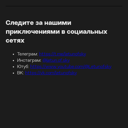
Следите за нашими
приключениями в социальных
сетях
Телеграм:
https://t.me/letunofsky
Инстаграм:
@letun.of.sky
Ютуб:
https://www.youtube.com/@Letunofsky
ВК:
https://vk.com/letunofsky